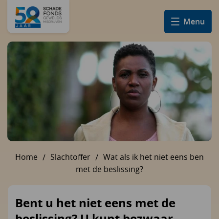
Menu
Home
Slachtoffer
Wat als ik het niet eens ben
U bent hier:
met de beslissing?
Bent u het niet eens met de
beslissing? U kunt bezwaar