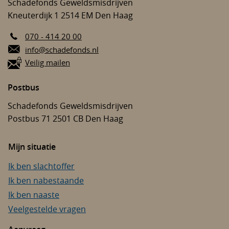
Schadefonds Geweldsmisdrijven
Kneuterdijk 1
2514 EM
Den Haag
070 - 414 20 00
E-mail:
info@schadefonds.nl
Veilig mailen
Postbus
Schadefonds Geweldsmisdrijven
Postbus 71
2501 CB
Den Haag
Mijn situatie
Ik ben slachtoffer
Ik ben nabestaande
Ik ben naaste
Veelgestelde vragen