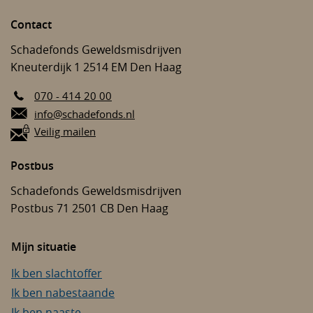
Contact
Schadefonds Geweldsmisdrijven
Kneuterdijk 1
2514 EM
Den Haag
070 - 414 20 00
E-mail:
info@schadefonds.nl
Veilig mailen
Postbus
Schadefonds Geweldsmisdrijven
Postbus 71
2501 CB
Den Haag
Mijn situatie
Ik ben slachtoffer
Ik ben nabestaande
Ik ben naaste