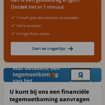
Ontdek het in 1 minuut
U hoeft geen documenten te uploaden
Het is anoniem
U krijgt direct advies
Start de vragenlijst
U kunt bij ons een financiële
tegemoetkoming aanvragen