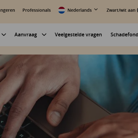
ongeren
Professionals
Nederlands
Zwart/wit aan
Aanvraag
Veelgestelde vragen
Schadefon
Submenu voor Mijn situatie
Submenu voor Aanvraag