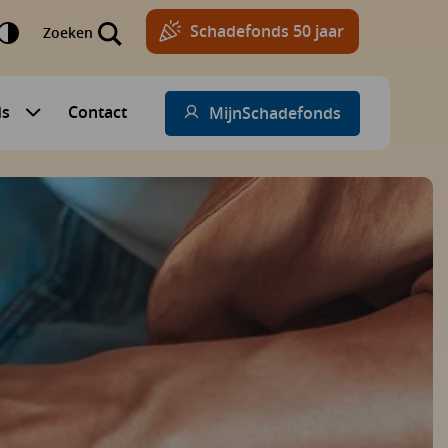
Schadefonds 50 jaar
Zoeken
ds
Contact
MijnSchadefonds
Submenu voor Schadefonds