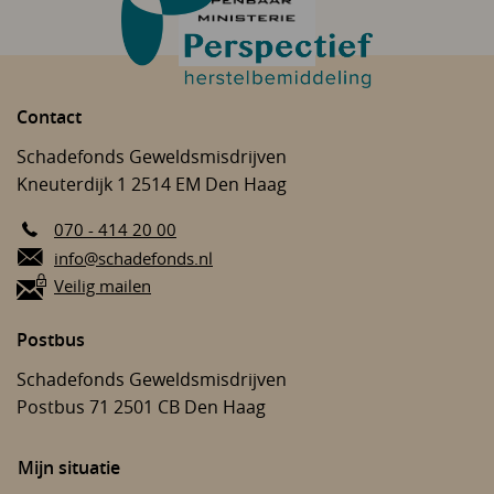
(OM) helpt u met advies.
en dader met elkaar in contact.
Contact
Schadefonds Geweldsmisdrijven
Kneuterdijk 1
2514 EM
Den Haag
070 - 414 20 00
E-mail:
info@schadefonds.nl
Veilig mailen
Postbus
Schadefonds Geweldsmisdrijven
Postbus 71
2501 CB
Den Haag
Mijn situatie