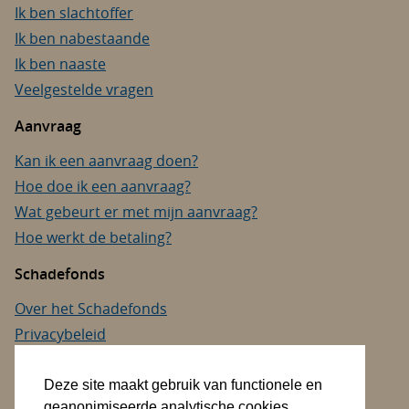
Ik ben slachtoffer
Ik ben nabestaande
Ik ben naaste
Veelgestelde vragen
Aanvraag
Kan ik een aanvraag doen?
Hoe doe ik een aanvraag?
Wat gebeurt er met mijn aanvraag?
Hoe werkt de betaling?
Schadefonds
Over het Schadefonds
Privacybeleid
Cookies
Toegankelijkheid
Deze site maakt gebruik van functionele en
geanonimiseerde analytische cookies.