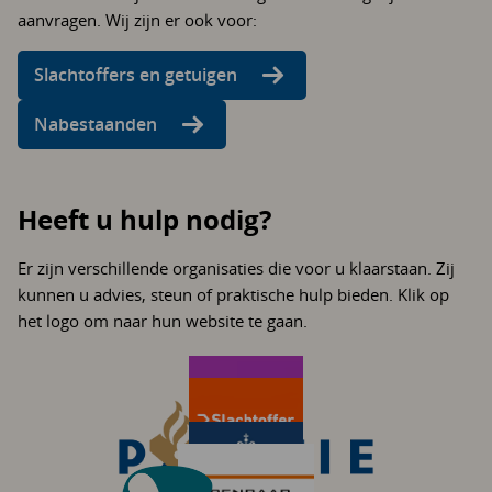
aanvragen. Wij zijn er ook voor:
Slachtoffers en getuigen
Nabestaanden
Heeft u hulp nodig?
Er zijn verschillende organisaties die voor u klaarstaan. Zij
kunnen u advies, steun of praktische hulp bieden. Klik op
het logo om naar hun website te gaan.
Slachtofferhulp Nederland biedt steun en bij het
Op SlachtofferWijzer.nl vindt u een overzicht van
aanvragen van een tegemoetkoming.
Op politie.nl leest u wat uw rechten zijn en hoe u
organisaties die u kunnen helpen.
Op rijksoverheid.nl vindt u betrouwbare
aangifte kunt doen.
Komt er een rechtszaak? Het Openbaar Ministerie
informatie van de overheid op één plek.
Perspectief Herstelbemiddeling brengt slachtoffer