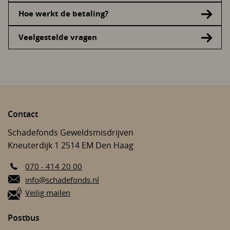
Hoe werkt de betaling?
Veelgestelde vragen
Contact
Schadefonds Geweldsmisdrijven
Kneuterdijk 1
2514 EM
Den Haag
070 - 414 20 00
E-mail:
info@schadefonds.nl
Veilig mailen
Postbus