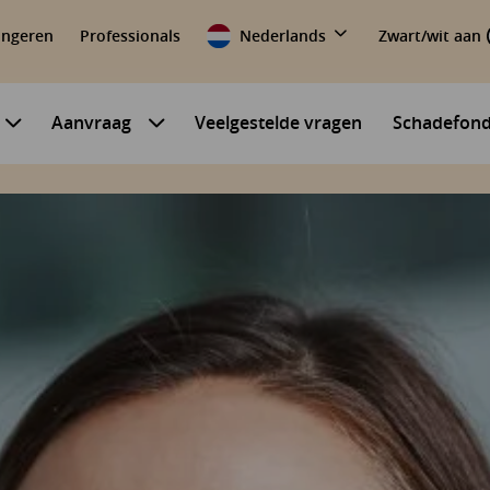
ongeren
Professionals
Nederlands
Zwart/wit aan
Aanvraag
Veelgestelde vragen
Schadefon
Submenu voor Mijn situatie
Submenu voor Aanvraag