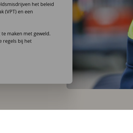
ldsmisdrijven het beleid
ak (VPT) en een
g te maken met geweld.
regels bij het
el geldt voor uw aanvraag?