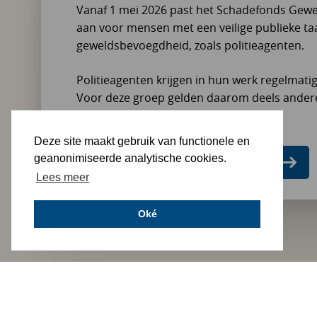
Vanaf 1 mei 2026 past het Schadefonds Gewe
aan voor mensen met een veilige publieke ta
geweldsbevoegdheid, zoals politieagenten.
Politieagenten krijgen in hun werk regelmati
Voor deze groep gelden daarom deels andere 
beoordelen van een aanvraag.
Deze site maakt gebruik van functionele en
geanonimiseerde analytische cookies.
Informatie over het nieuwe beleid
Lees meer
Oké
Welke beleidsbund