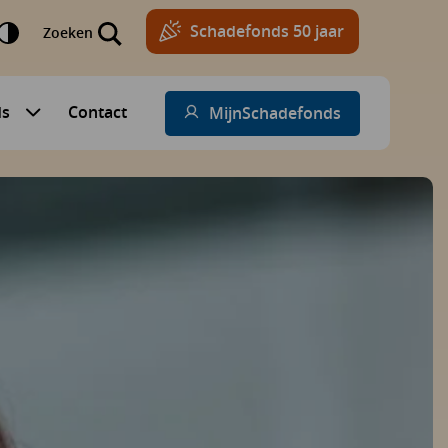
Schadefonds 50 jaar
Zoeken
ds
Contact
MijnSchadefonds
Submenu voor Schadefonds