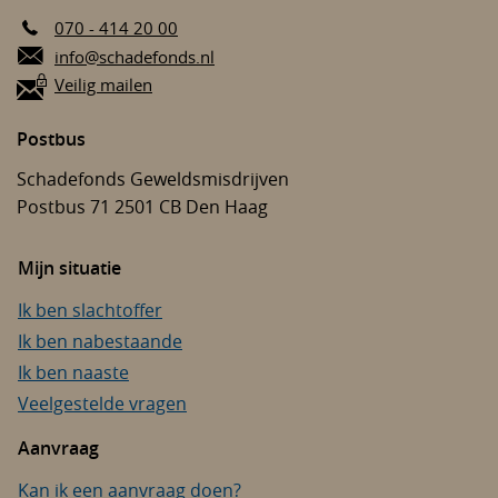
070 - 414 20 00
E-mail:
info@schadefonds.nl
Veilig mailen
Postbus
Schadefonds Geweldsmisdrijven
Postbus 71
2501 CB
Den Haag
Mijn situatie
Ik ben slachtoffer
Ik ben nabestaande
Ik ben naaste
Veelgestelde vragen
Aanvraag
Kan ik een aanvraag doen?