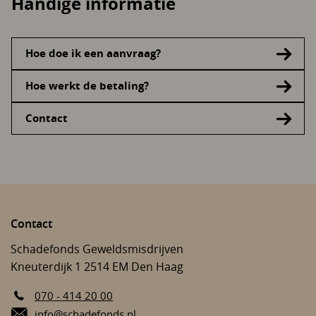
Handige informatie
Hoe doe ik een aanvraag?
Hoe werkt de betaling?
Contact
Contact
Schadefonds Geweldsmisdrijven
Kneuterdijk 1
2514 EM
Den Haag
070 - 414 20 00
E-mail:
info@schadefonds.nl