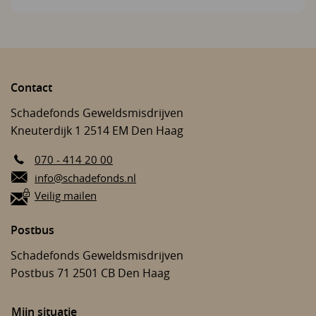
Contact
Schadefonds Geweldsmisdrijven
Kneuterdijk 1
2514 EM
Den Haag
070 - 414 20 00
E-mail:
info@schadefonds.nl
Veilig mailen
Postbus
Schadefonds Geweldsmisdrijven
Postbus 71
2501 CB
Den Haag
Mijn situatie