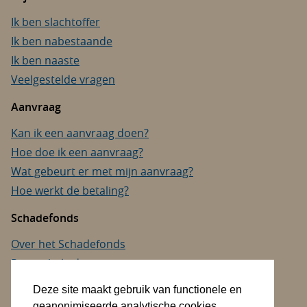
Ik ben slachtoffer
Ik ben nabestaande
Ik ben naaste
Veelgestelde vragen
Aanvraag
Kan ik een aanvraag doen?
Hoe doe ik een aanvraag?
Wat gebeurt er met mijn aanvraag?
Hoe werkt de betaling?
Schadefonds
Over het Schadefonds
Privacybeleid
Cookies
Deze site maakt gebruik van functionele en
Toegankelijkheid
geanonimiseerde analytische cookies.