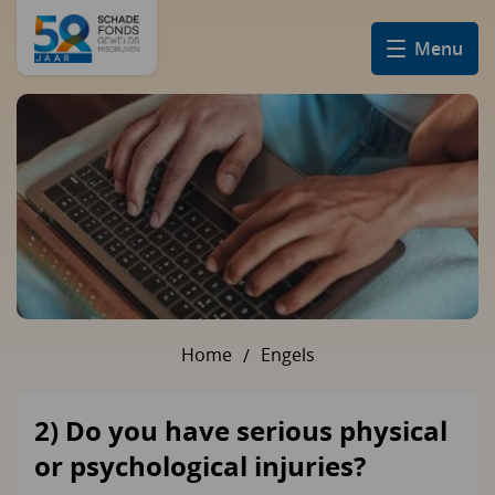
Menu
Home
Engels
U bent hier:
2) Do you have serious physical
or psychological injuries?