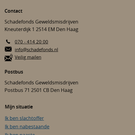
Contact
Schadefonds Geweldsmisdrijven
Kneuterdijk 1
2514 EM
Den Haag
070 - 414 20 00
E-mail:
info@schadefonds.nl
Veilig mailen
Postbus
Schadefonds Geweldsmisdrijven
Postbus 71
2501 CB
Den Haag
Mijn situatie
Ik ben slachtoffer
Ik ben nabestaande