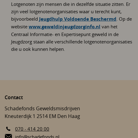
Lotgenoten zijn mensen die in dezelfde situatie zitten. Er
zijn veel lotgenotenorganisaties waar u terecht kunt,
bijvoorbeeld
Jeugdhulp Voldoende Beschermd
. Op de
website
www.geweldinjeugdzorginfo.nl
van het
Centraal Informatie- en Expertisepunt geweld in de
Jeugdzorg staan alle verschillende lotgenotenorganisaties
die u ook kunnen helpen.
Contact
Schadefonds Geweldsmisdrijven
Kneuterdijk 1
2514 EM
Den Haag
070 - 414 20 00
E-mail:
info@schadefonds.nl