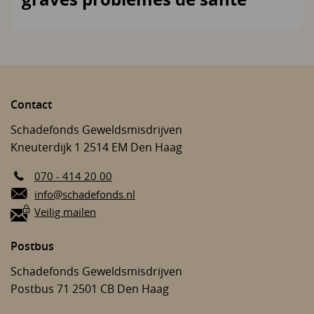
Contact
Schadefonds Geweldsmisdrijven
Kneuterdijk 1
2514 EM
Den Haag
070 - 414 20 00
E-mail:
info@schadefonds.nl
Veilig mailen
Postbus
Schadefonds Geweldsmisdrijven
Postbus 71
2501 CB
Den Haag