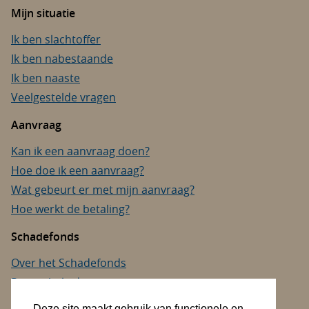
Mijn situatie
Ik ben slachtoffer
Ik ben nabestaande
Ik ben naaste
Veelgestelde vragen
Aanvraag
Kan ik een aanvraag doen?
Hoe doe ik een aanvraag?
Wat gebeurt er met mijn aanvraag?
Hoe werkt de betaling?
Schadefonds
Over het Schadefonds
Privacybeleid
Cookies
Deze site maakt gebruik van functionele en