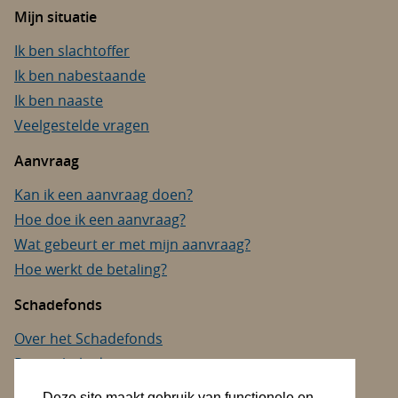
Mijn situatie
Ik ben slachtoffer
Ik ben nabestaande
Ik ben naaste
Veelgestelde vragen
Aanvraag
Kan ik een aanvraag doen?
Hoe doe ik een aanvraag?
Wat gebeurt er met mijn aanvraag?
Hoe werkt de betaling?
Schadefonds
Over het Schadefonds
Privacybeleid
Cookies
Deze site maakt gebruik van functionele en