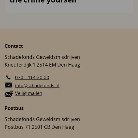
Contact
Schadefonds Geweldsmisdrijven
Kneuterdijk 1
2514 EM
Den Haag
070 - 414 20 00
E-mail:
info@schadefonds.nl
Veilig mailen
Postbus
Schadefonds Geweldsmisdrijven
Postbus 71
2501 CB
Den Haag