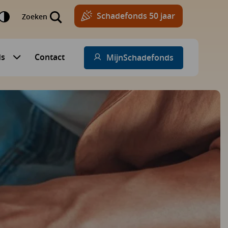
Schadefonds 50 jaar
Zoeken
ds
Contact
MijnSchadefonds
Submenu voor Schadefonds