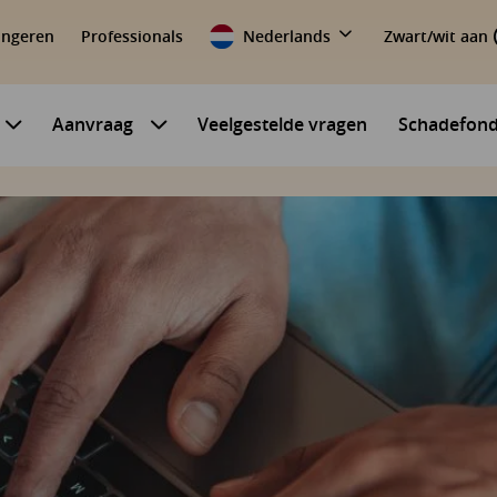
ongeren
Professionals
Nederlands
Zwart/wit aan
Aanvraag
Veelgestelde vragen
Schadefon
Submenu voor Mijn situatie
Submenu voor Aanvraag