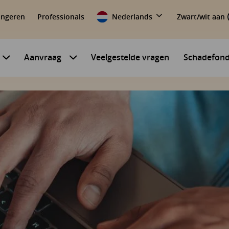
ongeren
Professionals
Nederlands
Zwart/wit aan
Aanvraag
Veelgestelde vragen
Schadefon
Submenu voor Mijn situatie
Submenu voor Aanvraag