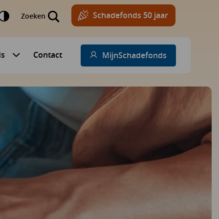
Schadefonds 50 jaar
Zoeken
ds
Contact
MijnSchadefonds
Submenu voor Schadefonds