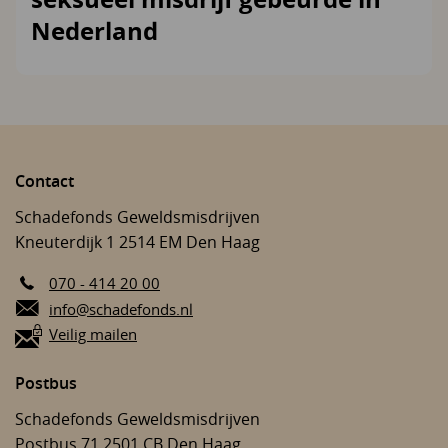
Nederland
Contact
Schadefonds Geweldsmisdrijven
Kneuterdijk 1
2514 EM
Den Haag
070 - 414 20 00
E-mail:
info@schadefonds.nl
Veilig mailen
Postbus
Schadefonds Geweldsmisdrijven
Postbus 71
2501 CB
Den Haag