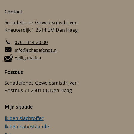
Contact
Schadefonds Geweldsmisdrijven
Kneuterdijk 1
2514 EM
Den Haag
070 - 414 20 00
E-mail:
info@schadefonds.nl
Veilig mailen
Postbus
Schadefonds Geweldsmisdrijven
Postbus 71
2501 CB
Den Haag
Mijn situatie
Ik ben slachtoffer
Ik ben nabestaande