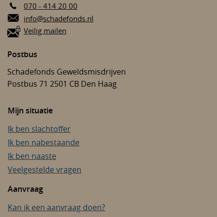
070 - 414 20 00
E-mail:
info@schadefonds.nl
Veilig mailen
Postbus
Schadefonds Geweldsmisdrijven
Postbus 71
2501 CB
Den Haag
Mijn situatie
Ik ben slachtoffer
Ik ben nabestaande
Ik ben naaste
Veelgestelde vragen
Aanvraag
Kan ik een aanvraag doen?