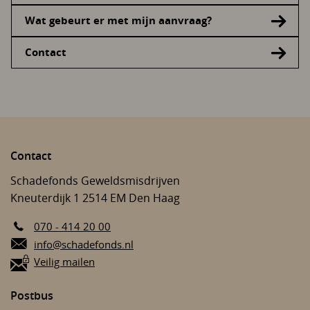
Wat gebeurt er met mijn aanvraag?
Contact
Contact
Schadefonds Geweldsmisdrijven
Kneuterdijk 1
2514 EM
Den Haag
070 - 414 20 00
E-mail:
info@schadefonds.nl
Veilig mailen
Postbus