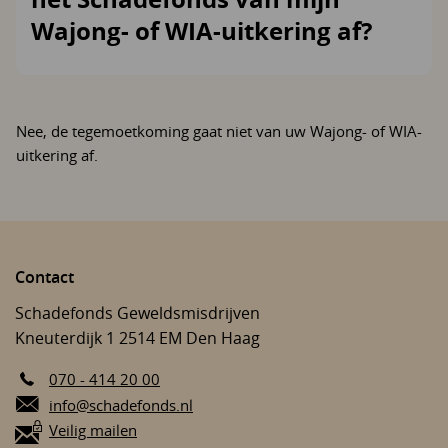
Wajong- of WIA-uitkering af?
Nee, de tegemoetkoming gaat niet van uw Wajong- of WIA-
uitkering af.
Contact
Schadefonds Geweldsmisdrijven
Kneuterdijk 1
2514 EM
Den Haag
070 - 414 20 00
E-mail:
info@schadefonds.nl
Veilig mailen