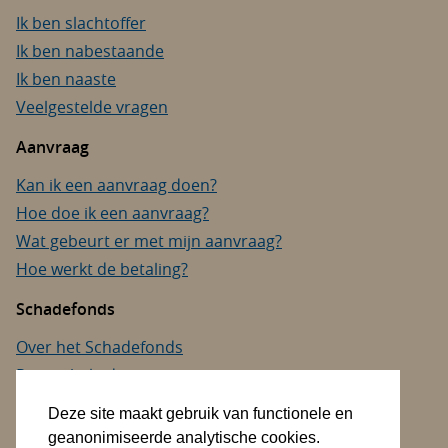
Ik ben slachtoffer
Ik ben nabestaande
Ik ben naaste
Veelgestelde vragen
Aanvraag
Kan ik een aanvraag doen?
Hoe doe ik een aanvraag?
Wat gebeurt er met mijn aanvraag?
Hoe werkt de betaling?
Schadefonds
Over het Schadefonds
Privacybeleid
Cookies
Deze site maakt gebruik van functionele en
Toegankelijkheid
geanonimiseerde analytische cookies.