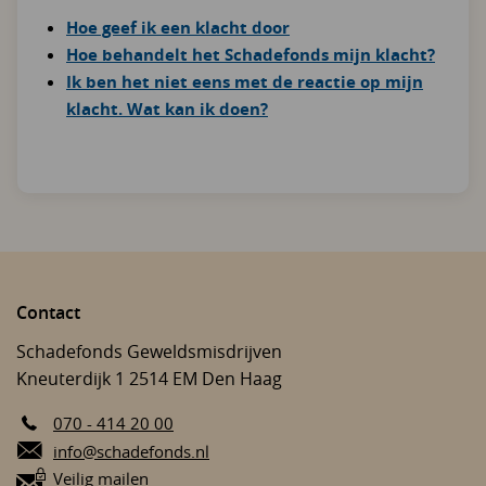
Hoe geef ik een klacht door
Hoe behandelt het Schadefonds mijn klacht?
Ik ben het niet eens met de reactie op mijn
klacht. Wat kan ik doen?
Contact
Schadefonds Geweldsmisdrijven
Kneuterdijk 1
2514 EM
Den Haag
070 - 414 20 00
E-mail:
info@schadefonds.nl
Veilig mailen