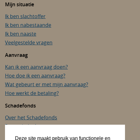
Mijn situatie
Ik ben slachtoffer
Ik ben nabestaande
Ik ben naaste
Veelgestelde vragen
Aanvraag
Kan ik een aanvraag doen?
Hoe doe ik een aanvraag?
Wat gebeurt er met mijn aanvraag?
Hoe werkt de betaling?
Schadefonds
Over het Schadefonds
Privacybeleid
Cookies
Deze site maakt gebruik van functionele en