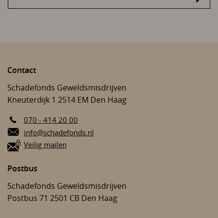
Contact
Schadefonds Geweldsmisdrijven
Kneuterdijk 1
2514 EM
Den Haag
070 - 414 20 00
E-mail:
info@schadefonds.nl
Veilig mailen
Postbus
Schadefonds Geweldsmisdrijven
Postbus 71
2501 CB
Den Haag