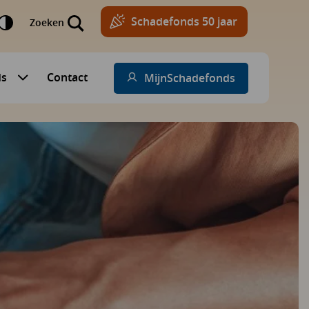
Schadefonds 50 jaar
Zoeken
ds
Contact
MijnSchadefonds
Submenu voor Schadefonds