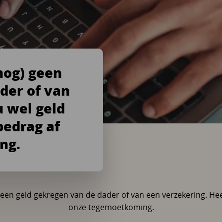
nog) geen
der of van
u wel geld
bedrag af
ng.
een geld gekregen van de dader of van een verzekering. Hee
U bent hier:
onze tegemoetkoming.