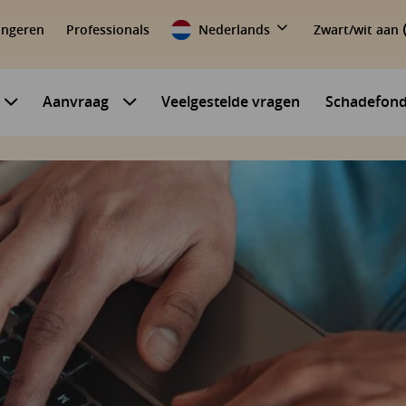
ongeren
Professionals
Nederlands
Zwart/wit aan
Aanvraag
Veelgestelde vragen
Schadefon
Submenu voor Mijn situatie
Submenu voor Aanvraag