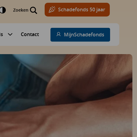
Schadefonds 50 jaar
Zoeken
ds
Contact
MijnSchadefonds
Submenu voor Schadefonds