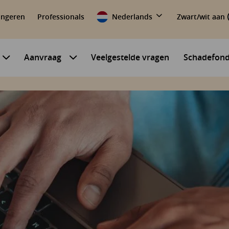
ongeren
Professionals
Nederlands
Zwart/wit aan
Aanvraag
Veelgestelde vragen
Schadefon
Submenu voor Mijn situatie
Submenu voor Aanvraag