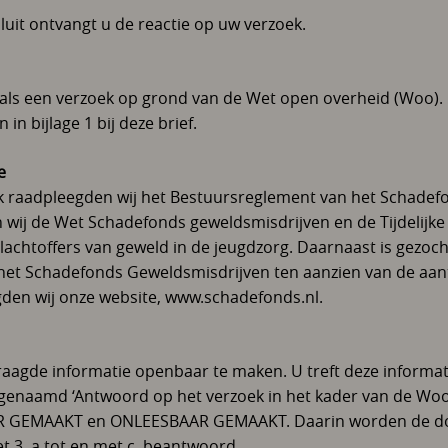
luit ontvangt u de reactie op uw verzoek.
als een verzoek op grond van de Wet open overheid (Woo). 
in bijlage 1 bij deze brief.
e
k raadpleegden wij het Bestuursreglement van het Schadef
wij de Wet Schadefonds geweldsmisdrijven en de Tijdelijke 
chtoffers van geweld in de jeugdzorg. Daarnaast is gezocht 
 het Schadefonds Geweldsmisdrijven ten aanzien van de aan
gden wij onze website, www.schadefonds.nl.
vraagde informatie openbaar te maken. U treft deze informat
enaamd ‘Antwoord op het verzoek in het kader van de Woo
 GEMAAKT en ONLEESBAAR GEMAAKT. Daarin worden de doo
 3, a tot en met c, beantwoord.