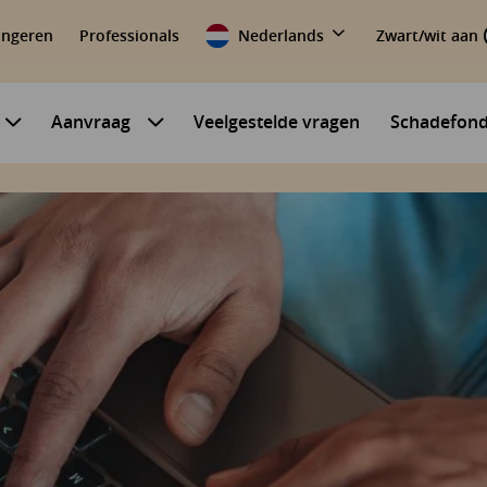
ongeren
Professionals
Nederlands
Zwart/wit aan
Aanvraag
Veelgestelde vragen
Schadefon
Submenu voor Mijn situatie
Submenu voor Aanvraag