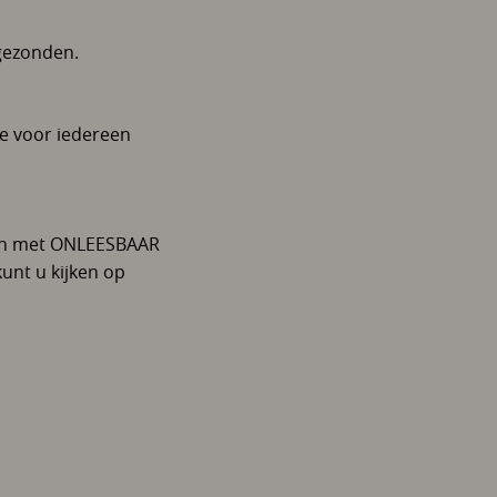
gezonden.
ie voor iedereen
men met ONLEESBAAR
nt u kijken op