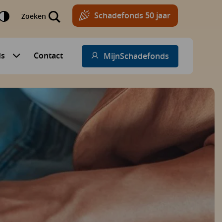
Schadefonds 50 jaar
Zoeken
ds
Contact
MijnSchadefonds
Submenu voor Schadefonds