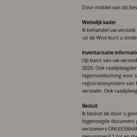
Door middel van dit bes
Wettelijk kader
Ik behandel uw verzoek 
uit de Woo kunt u vinden 
Inventarisatie informati
Op basis van uw verzoe
2020. Ook raadpleegden 
tegemoetkoming voor sla
registratiesysteem van
verzoekt. Ook raadplee
Besluit
Ik besluit de door u ge
bijgevoegde document g
verzoekers ONLEESBAAR
genummerd 1 tot en met