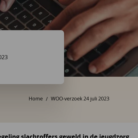
023
Home
WOO-verzoek 24 juli 2023
U bent hier:
geling slachtoffers geweld in de jeugdzorg